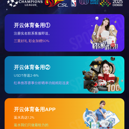
如有疑问或想了解更多 请咨询 0756-3396216
点击咨询
国家高新技术企业
40余项发明专利
无源射频识别及传感器集成
独角兽种子企业
电路 应用工程技术研究中心
关于晶通
公司概况
荣誉资质
新闻资讯
联系我们
加入我们
产品
物联网芯片
物联网硬件
物联网云平台
解决方案