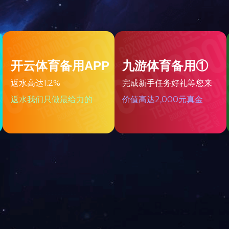
40余项发明专利
独角兽种子企业
解决方案
服务咨询
邮箱：info@crystonetech.com
防伪溯源
Tel：07
地址: 广东省珠海市唐家湾镇新
智慧煤矿
沙三路188号华发中以产业园7栋
台
智慧物流
智慧环境
固定资产管理
智慧灯杆
Copyright © 2019 开云线上平台_开云（中国） 版权所有
,粤ICP备
13041798号