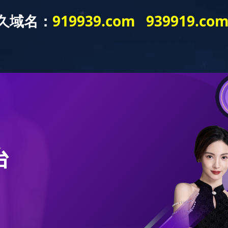
开云线上平台_开云（中国）
产品
解决方案
公司
产品
环境感知网关
>
产品概述
技术参数
产品特点
产品概述
开云线上平台_开云（中国）环境感知产品可以实现大型建
准监测，传感器采集的环境数据可指导用户TOC等运控部
控，保证各区域环境温湿度的均衡，舒适，平稳，提升区域