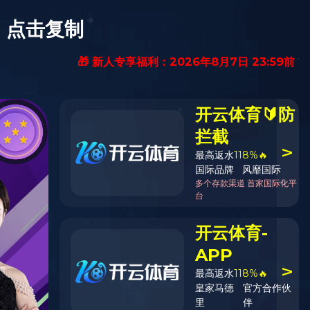
筑空间内部环境数据的精
门进行空调系统精细化调
内旅客出行舒适度。