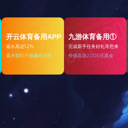
光照感知 范围0.045lux-188000lux
外观材质 体积Φ75*10 mm 阻燃 ABS材质
工作环境 -40°C至+65°C
产品特点
感知全面,包含温度、湿度、气压、光照、噪声、PM2.5、
知环境舒适度与安全性;
感知精准,工业级传感器,温度感知+0.2℃,湿度±3%,气压±0.