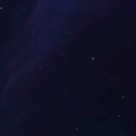
拆封处，标签拆封即失效。
作为NFC防伪加密芯片供应商，在智能制造国家战略背景下，我
入物联网技术，提供全面优质的解决方案。截止目前，NFC防伪
品、化妆品、母婴用品、食品、建材等垂直领域，合作企业覆盖
促进行业健康生态发展，贡献自己的科技力量。
十周年庆典活动成功举办2
想了解更多 请咨询 0756-3396216
点击