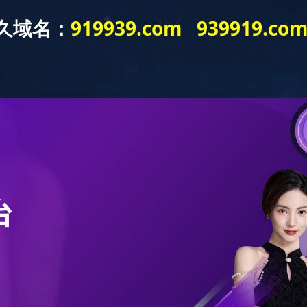
开云线上平台_开云（中国）
产品
解决方案
公司
开云（中国）携【NFC防伪芯片】
分享
公司
新闻资讯
开云线上平台_开云（中国）携【NFC防伪芯片】参展第六届中国国际博览会
>
>