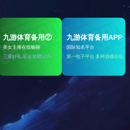
喜报：开云线上平台_开
云（中国）荣获2022年广
东省“专精特新”中小企业
称号
开云线上平台_开云（中
国）-湖北烟草“成品片烟
RFID质量溯源”项目顺利
完成验收
开云线上平台_开云（中
国）“本安防爆型智能显
示终端”在煤矿成功运行
开云线上平台_开云（中
国）受邀出席【中国ECR
委员会】会议
开云线上平台_开云（中
国）携【NFC防伪芯片】