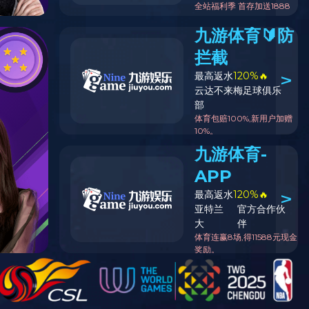
喜报：开云线上平台_开
云（中国）荣获“2024中
国汽车芯片创新成果
奖”、“2024年广东省名优
高新技术产品”称号
中国科学院理化所专家学
者来访开云线上平台_开
云（中国）
澳门大学EMBA师生一行
访问开云线上平台_开云
（中国）
开云线上平台_开云（中
国）积极响应政府东西部
协作号召，结对帮扶遵义
道真县旧城镇河西村