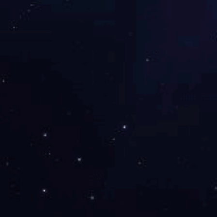
国家高新技术企业
关于晶通
产品
公司概况
物联网芯片
荣誉资质
物联网硬件
新闻资讯
物联网云平
联系我们
加入我们