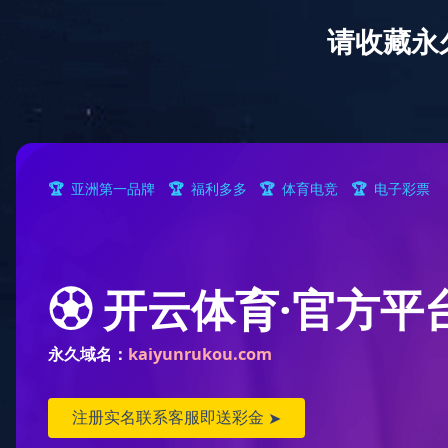
开云线上平台_
国际博览会
发布时间：2020-12-23
开云线上平台_开云（中国）
>