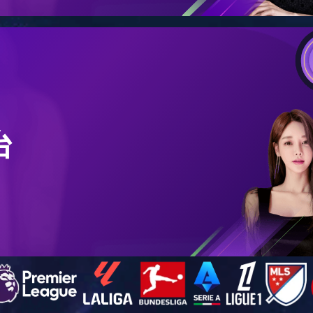
景、发展历程以及核心产品和技术优势。智慧煤矿及物联网应用
详细阐述。领导们对
晶通
科技的技术和产品表示了赞赏和认可。