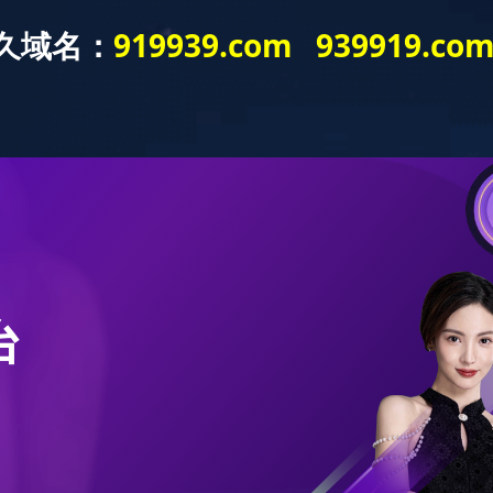
开云线上平台_开云（中国）
产品
解决方案
公司
化所专家学者来访开云线上平台_开
分享
公司
新闻资讯
中国科学院理化所专家学者来访开云线上平台_开云（中国）
>
>
院理化所研究员、博士生导师
张敬杰
一行考察开云线上平台_开云
频通信传感领域的技术交流与合作。考察期间，晶通团队热情地