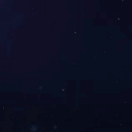
想了解更多 请咨询 0756-3396216
点击
40余项发明专利
独角兽种子企业
解决方案
服务咨询
邮箱：info@crystonetech.com
防伪溯源
Tel：07
地址: 广东省珠海市唐家湾镇新
智慧煤矿
沙三路188号华发中以产业园7栋
台
智慧物流
智慧环境