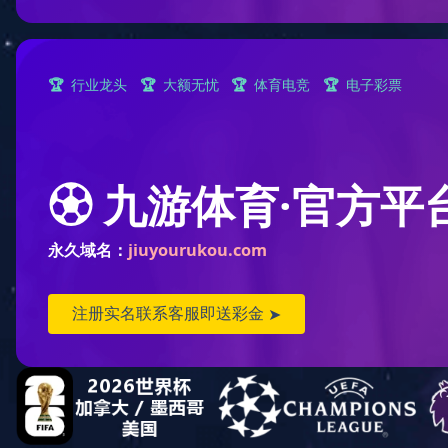
向张敬杰一行介绍了公司的背
解决方案的典型案例也得到了