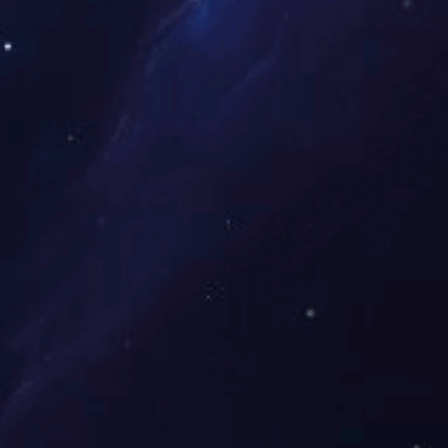
的相关负责人表示，非常欢迎中国科学院理化所的专家学者来
支持表示衷心感谢。他们表示，双方在低功耗射频通信传感领域
交流与合作，共同推动技术的创新发展。
D标签技术作为MED-TRAC1
O拜访开云线上平台_开云（中国） 探讨中日企业合作契机2