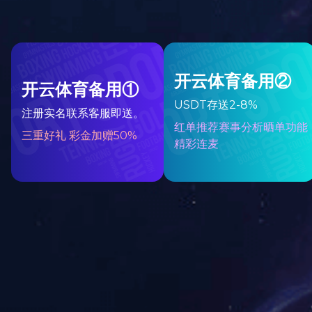
在考察期间，开云线上平台_
流。开云线上平台_开云（中
领域的最新成果，并详细介绍
耗射频通信传感领域的重要性
阔的应用前景，也是国家积极
的技术和产品给予了高度评价
论，并初步达成了合作意向。