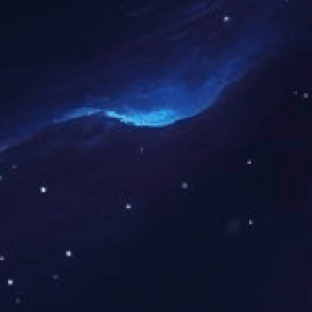
开云线上平台_开云（中国）
访，并对张敬杰一行的关注和
有着合作意愿，希望通过深入
上一篇：选择晶通超高频可测温RFI
下一篇：日本贸易振兴机构JETR
返回列表