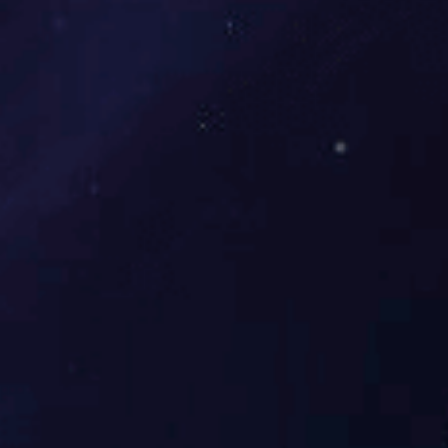
更多文章
喜报：开云线上平台_开云（中国）荣获“2024中国汽车芯片创新成果
奖”、“2024年广东省名优高新技术产品”称号
中国科学院理化所专家学者来访开云线上平台_开云（中国）
澳门大学EMBA师生一行访问开云线上平台_开云（中国）
开云线上平台_开云（中国）积极响应政府东西部协作号召，结对帮扶
遵义道真县旧城镇河西村
喜报：开云线上平台_开云（中国）荣获2022年广东省“专精特新”中小
企业称号
开云线上平台_开云（中国）-湖北烟草“成品片烟RFID质量溯源”项目顺
利完成验收
开云线上平台_开云（中国）“本安防爆型智能显示终端”在煤矿成功运
行
开云线上平台_开云（中国）受邀出席【中国ECR委员会】会议
开云线上平台_开云（中国）携【NFC防伪芯片】参展第六届中国国际