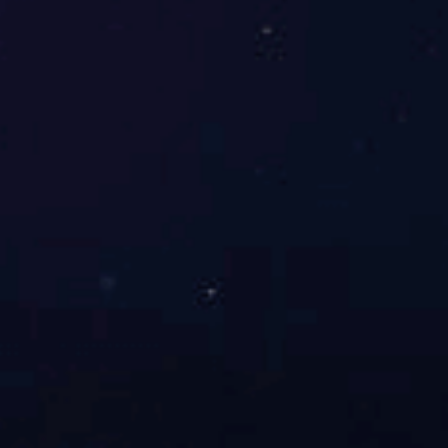
博览会
开云线上平台_开云（中国）机场航站楼环境智能感知产品方案
假货屡除不尽，区块链溯源落地还有多远
选择晶通超高频可测温RFID标签技术作为MED-TRAC
如有疑问或想了解更多 请咨询 0756-3396216
点击咨询
国家高新技术企业
40余项发明专利
无源射频识别及传感器集成
独角兽种子企业
电路 应用工程技术研究中心
关于晶通