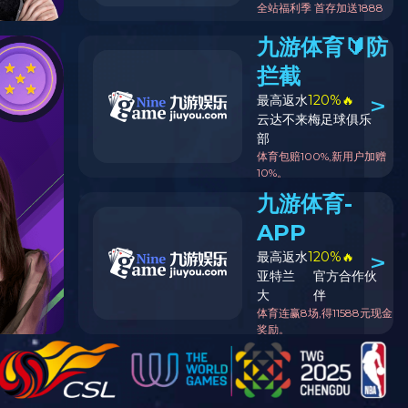
喜报：开云线上平台_开
云（中国）荣获“2024中
国汽车芯片创新成果
奖”、“2024年广东省名优
高新技术产品”称号
中国科学院理化所专家学
者来访开云线上平台_开
云（中国）
澳门大学EMBA师生一行
访问开云线上平台_开云
（中国）
开云线上平台_开云（中
国）积极响应政府东西部
协作号召，结对帮扶遵义
道真县旧城镇河西村
喜报：开云线上平台_开