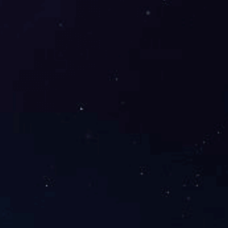
咨询
无源射频识别及传感
器集成电路 应用工程
技术研究中心