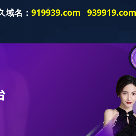
开云线上平台_开云（中国）
产品
解决方案
公司
A师生一行访问开云线上平台_开云
分享
公司
新闻资讯
澳门大学EMBA师生一行访问开云线上平台_开云（中国）
>
>
MBA
师生一行在参访华发
5.0
产业新空间园区活动中，走访了开