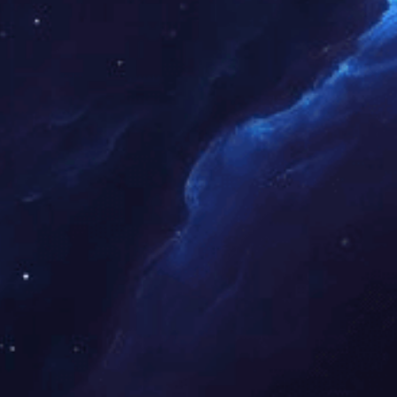
管理学院副教授、
EMBA
课程主任张旭带领，晶通向澳门大学
心技术、产品创新以及业务发展规划。通过参观和交流，晶通
学员们建立更加紧密的合作关系，推动双方在科技创新领域的