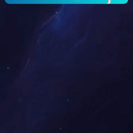
就，而且也对开云线上平台_开云（中国）的技术实力赞不绝口。
珠海开云线上平台_开云（中国）将继续发挥自己的技术实力，为社会提
供更多优质的服务。让我们一起期待晶通数字奖状，为学生成长记录新的
篇章！
上一篇：选择晶通超高频可测温RFID标签技术作为MED-TRAC1
下一篇：【转载文章】一文解密涉烟证物智能管理2
返回列表
更多文章
喜报：开云线上平台_开云（中国）荣获“2024中国汽车芯片创新成果
奖”、“2024年广东省名优高新技术产品”称号
中国科学院理化所专家学者来访开云线上平台_开云（中国）
澳门大学EMBA师生一行访问开云线上平台_开云（中国）
开云线上平台_开云（中国）积极响应政府东西部协作号召，结对帮扶
遵义道真县旧城镇河西村