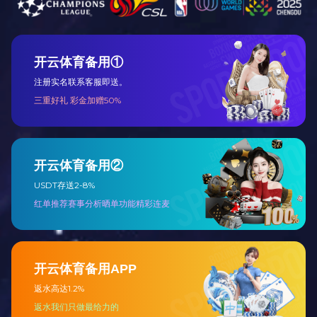
想象一下，当你获得这个数字奖牌时，用手机轻轻一碰，就能立刻看到自
己的成就展示！这样的体验一定让你感觉非常特别，而且也能更好地展示
自己的努力和成就。