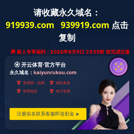
晶通数字奖状 记录学生成长
发布时间：2023-07-14
分享
开云线上平台_开云（中国）
公司
新闻资讯
>
>
>
晶通数字奖状 记录学生成长
说起学生奖状，在我们的“记忆”中，它们是一张张整齐地贴在墙面上的黄
澄澄的纸张，每一张都象征着学生们的努力和成就。近日，珠海开云线上
平台_开云（中国）与凤凰中学合作设计了一款具有NFC功能的数字奖
牌，为学生们带来了全新的获奖体验。这个数字奖牌不仅仅是一枚普通的
奖章，它更是一种记录学生成长的神奇工具！