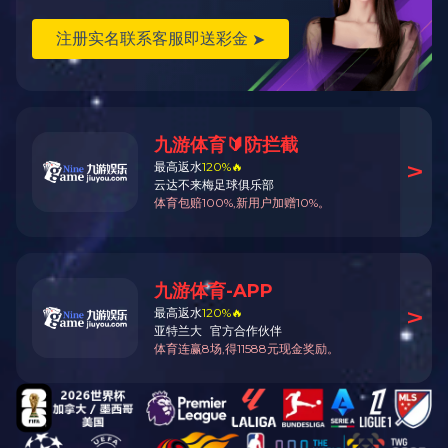
这款数字奖牌利用近场通讯技术，可以记录学生们的获奖信息。当你用手
机的NFC功能读取奖牌时，它会带你进入一个特殊的H5页面，展示你的学
习成就和老师们给你的寄语。是不是觉得非常酷炫？
凤凰中学首次采用这款数字奖牌，不仅是数字时代下奖状的创新，师长寄
语的温馨、警醒，也敦促着学生们的学习成长，连结着老师与学生之间的
情感。